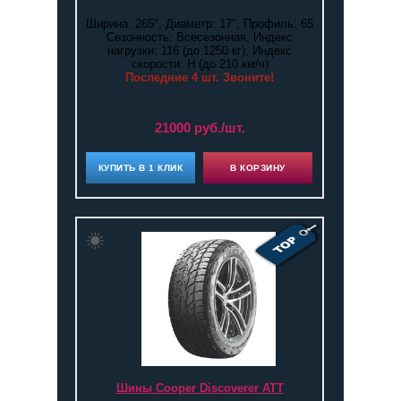
Ширина: 265", Диаметр: 17", Профиль: 65
Сезонность: Всесезонная, Индекс
нагрузки: 116 (до 1250 кг), Индекс
скорости: H (до 210 км/ч)
Последние 4 шт. Звоните!
21000 руб./шт.
КУПИТЬ В 1 КЛИК
В КОРЗИНУ
Шины Cooper Discoverer ATT