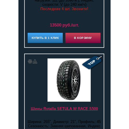
нагрузки: 111 (до 1090 кг), Индекс
скорости: V (до 240 км/ч)
Последние 4 шт. Звоните!
13500 руб./шт.
КУПИТЬ В 1 КЛИК
В КОРЗИНУ
Шины Rotalla SETULA W RACE S500
Ширина: 265", Диаметр: 21", Профиль: 45
Сезонность: Зимняя шипованная, Индекс