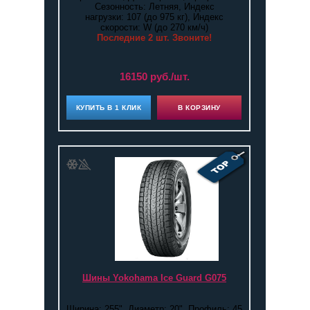
Сезонность: Летняя, Индекс
нагрузки: 107 (до 975 кг), Индекс
скорости: W (до 270 км/ч)
Последние 2 шт. Звоните!
16150 руб./шт.
КУПИТЬ В 1 КЛИК
В КОРЗИНУ
Шины Yokohama Ice Guard G075
Ширина: 255", Диаметр: 20", Профиль: 45