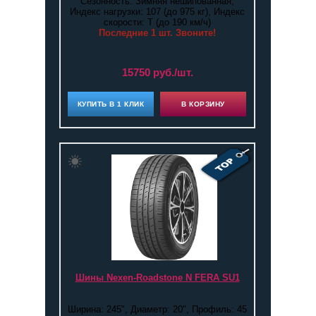
Сезонность: Зимняя нешипованная,
Индекс нагрузки: 107 (до 975 кг), Индекс
скорости: T (до 190 км/ч)
Последние 1 шт. Звоните!
15750 руб./шт.
КУПИТЬ В 1 КЛИК
В КОРЗИНУ
Шины Nexen-Roadstone N FERA SU1
Ширина: 245", Диаметр: 20", Профиль: 45