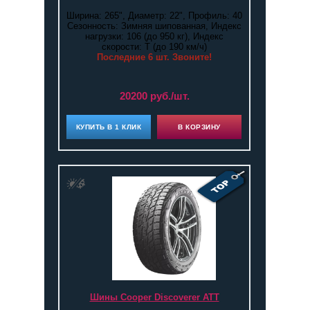
Ширина: 265", Диаметр: 22", Профиль: 40
Сезонность: Зимняя шипованная, Индекс
нагрузки: 106 (до 950 кг), Индекс
скорости: T (до 190 км/ч)
Последние 6 шт. Звоните!
20200 руб./шт.
КУПИТЬ В 1 КЛИК
В КОРЗИНУ
Шины Cooper Discoverer ATT