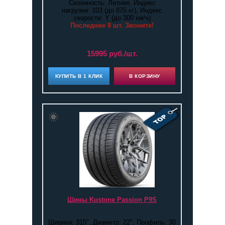
Сезонность: Летняя, Индекс
нагрузки: 103 (до 875 кг), Индекс
скорости: Y (до 300 км/ч)
Последние 8 шт. Звоните!
15995 руб./шт.
КУПИТЬ В 1 КЛИК
В КОРЗИНУ
Шины Kustone Passion P9S
Ширина: 315", Диаметр: 22", Профиль: 30