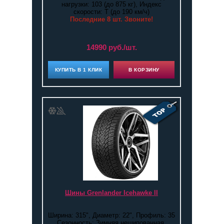
нагрузки: 103 (до 875 кг), Индекс
скорости: T (до 190 км/ч)
Последние 8 шт. Звоните!
14990 руб./шт.
КУПИТЬ В 1 КЛИК
В КОРЗИНУ
Шины Grenlander Icehawke II
Ширина: 315", Диаметр: 22", Профиль: 35
Сезонность: Зимняя нешипованная,