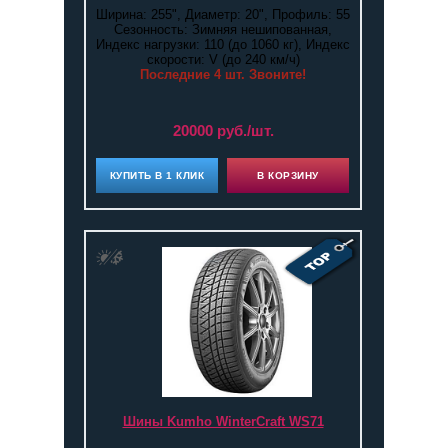
Ширина: 255", Диаметр: 20", Профиль: 55
Сезонность: Зимняя нешипованная,
Индекс нагрузки: 110 (до 1060 кг), Индекс
скорости: V (до 240 км/ч)
Последние 4 шт. Звоните!
20000 руб./шт.
КУПИТЬ В 1 КЛИК
В КОРЗИНУ
Шины Kumho WinterCraft WS71