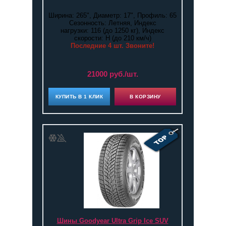
Ширина: 265", Диаметр: 17", Профиль: 65
Сезонность: Летняя, Индекс
нагрузки: 116 (до 1250 кг), Индекс
скорости: H (до 210 км/ч)
Последние 4 шт. Звоните!
21000 руб./шт.
КУПИТЬ В 1 КЛИК
В КОРЗИНУ
Шины Goodyear Ultra Grip Ice SUV