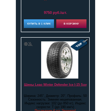
9750 руб./шт.
КУПИТЬ В 1 КЛИК
В КОРЗИНУ
Шины Leao Winter Defender Ice I-15 Suv
Ширина: 245", Диаметр: 20", Профиль: 50
Сезонность: Зимняя нешипованная,
Индекс нагрузки: 102 (до 850 кг), Индекс
скорости: T (до 190 км/ч)
Последние 4 шт. Звоните!