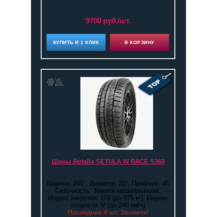
9700 руб./шт.
КУПИТЬ В 1 КЛИК
В КОРЗИНУ
Шины Rotalla SETULA W RACE S360
Ширина: 245", Диаметр: 20", Профиль: 45
Сезонность: Зимняя нешипованная,
Индекс нагрузки: 103 (до 875 кг), Индекс
скорости: V (до 240 км/ч)
Последние 8 шт. Звоните!