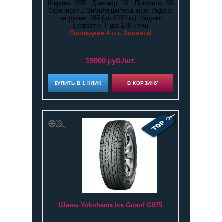
Ширина: 255", Диаметр: 20", Профиль: 50
Сезонность: Зимняя шипованная, Индекс
нагрузки: 109 (до 1030 кг), Индекс
скорости: T (до 190 км/ч)
Последние 4 шт. Звоните!
19900 руб./шт.
КУПИТЬ В 1 КЛИК
В КОРЗИНУ
Шины Yokohama Ice Guard G075