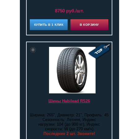
8750 руб./шт.
КУПИТЬ В 1 КЛИК
В КОРЗИНУ
Шины Habilead RS26
Ширина: 265", Диаметр: 21", Профиль: 45
Сезонность: Летняя, Индекс
нагрузки: 104 (до 900 кг), Индекс
скорости: W (до 270 км/ч)
Последние 2 шт. Звоните!