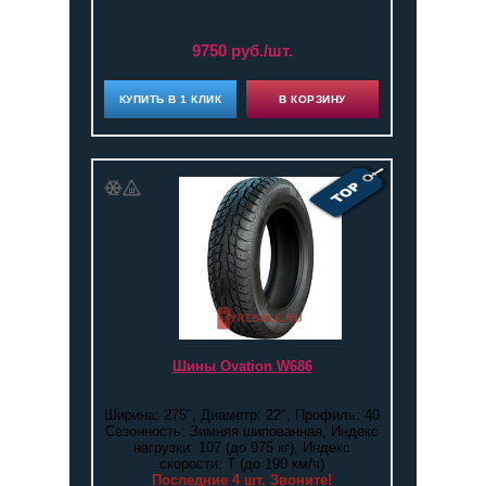
9750 руб./шт.
КУПИТЬ В 1 КЛИК
В КОРЗИНУ
Шины Ovation W686
Ширина: 275", Диаметр: 22", Профиль: 40
Сезонность: Зимняя шипованная, Индекс
нагрузки: 107 (до 975 кг), Индекс
скорости: T (до 190 км/ч)
Последние 4 шт. Звоните!