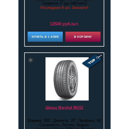
скорости: V (до 240 км/ч)
Последние 8 шт. Звоните!
12500 руб./шт.
КУПИТЬ В 1 КЛИК
В КОРЗИНУ
Шины Marshal MU12
Ширина: 265", Диаметр: 20", Профиль: 50
Сезонность: Летняя, Индекс