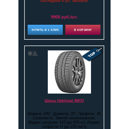
Последние 8 шт. Звоните!
9900 руб./шт.
КУПИТЬ В 1 КЛИК
В КОРЗИНУ
Шины Habilead AW33
Ширина: 245", Диаметр: 20", Профиль: 45
Сезонность: Зимняя нешипованная,
Индекс нагрузки: 103 (до 875 кг), Индекс
скорости: H (до 210 км/ч)