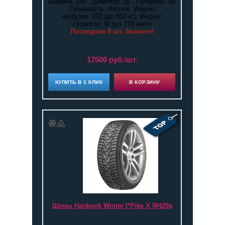
Ширина: 245", Диаметр: 19", Профиль: 45
Сезонность: Летняя, Индекс
нагрузки: 102 (до 850 кг), Индекс
скорости: W (до 270 км/ч)
Последние 8 шт. Звоните!
17500 руб./шт.
КУПИТЬ В 1 КЛИК
В КОРЗИНУ
Шины Hankook Winter I*Pike X W429a