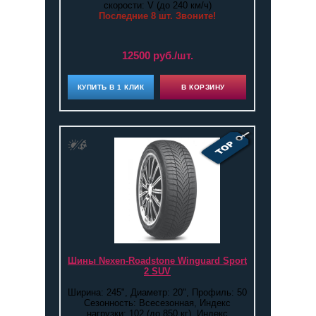
скорости: V (до 240 км/ч)
Последние 8 шт. Звоните!
12500 руб./шт.
КУПИТЬ В 1 КЛИК
В КОРЗИНУ
Шины Nexen-Roadstone Winguard Sport
2 SUV
Ширина: 245", Диаметр: 20", Профиль: 50
Сезонность: Всесезонная, Индекс
нагрузки: 102 (до 850 кг), Индекс