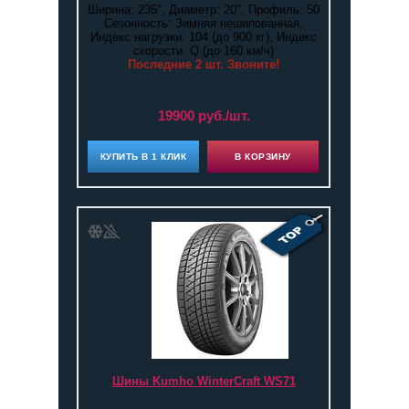
Ширина: 235", Диаметр: 20", Профиль: 50
Сезонность: Зимняя нешипованная,
Индекс нагрузки: 104 (до 900 кг), Индекс
скорости: Q (до 160 км/ч)
Последние 2 шт. Звоните!
19900 руб./шт.
КУПИТЬ В 1 КЛИК
В КОРЗИНУ
Шины Kumho WinterCraft WS71