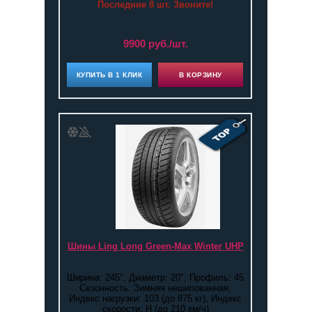
Последние 8 шт. Звоните!
9900 руб./шт.
КУПИТЬ В 1 КЛИК
В КОРЗИНУ
Шины Ling Long Green-Max Winter UHP
Ширина: 245", Диаметр: 20", Профиль: 45
Сезонность: Зимняя нешипованная,
Индекс нагрузки: 103 (до 875 кг), Индекс
скорости: H (до 210 км/ч)