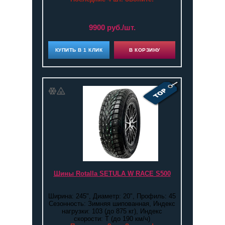
9900 руб./шт.
КУПИТЬ В 1 КЛИК
В КОРЗИНУ
Шины Rotalla SETULA W RACE S500
Ширина: 245", Диаметр: 20", Профиль: 45
Сезонность: Зимняя шипованная, Индекс
нагрузки: 103 (до 875 кг), Индекс
скорости: T (до 190 км/ч)