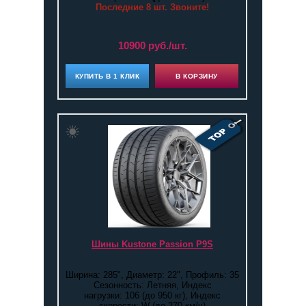
Последние 8 шт. Звоните!
10900 руб./шт.
КУПИТЬ В 1 КЛИК
В КОРЗИНУ
Шины Kustone Passion P9S
Ширина: 285", Диаметр: 22", Профиль: 35
Сезонность: Летняя, Индекс
нагрузки: 106 (до 950 кг), Индекс
скорости: W (до 270 км/ч)