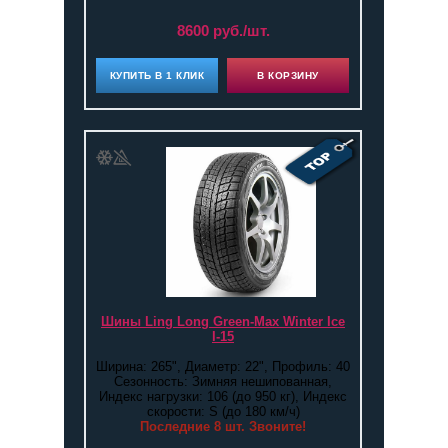
8600 руб./шт.
КУПИТЬ В 1 КЛИК
В КОРЗИНУ
Шины Ling Long Green-Max Winter Ice
I-15
Ширина: 265", Диаметр: 22", Профиль: 40
Сезонность: Зимняя нешипованная,
Индекс нагрузки: 106 (до 950 кг), Индекс
скорости: S (до 180 км/ч)
Последние 8 шт. Звоните!