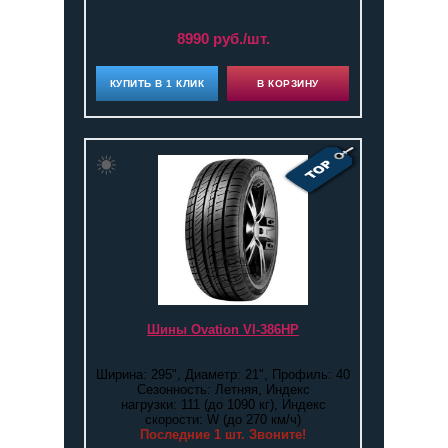
8990 руб./шт.
КУПИТЬ В 1 КЛИК
В КОРЗИНУ
Шины Ovation VI-386HP
Ширина: 295", Диаметр: 21", Профиль: 40
Сезонность: Летняя, Индекс
нагрузки: 111 (до 1090 кг), Индекс
скорости: W (до 270 км/ч)
Последние 1 шт. Звоните!