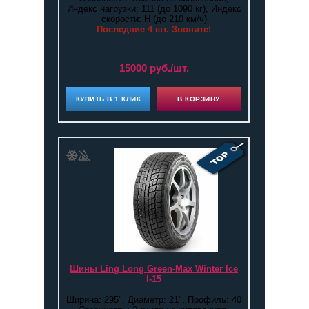
Индекс нагрузки: 111 (до 1090 кг), Индекс
скорости: H (до 210 км/ч)
Последние 4 шт. Звоните!
15000 руб./шт.
КУПИТЬ В 1 КЛИК
В КОРЗИНУ
Шины Ling Long Green-Max Winter Ice
I-15
Ширина: 295", Диаметр: 21", Профиль: 40