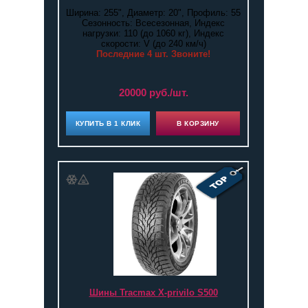
Ширина: 255", Диаметр: 20", Профиль: 55
Сезонность: Всесезонная, Индекс
нагрузки: 110 (до 1060 кг), Индекс
скорости: V (до 240 км/ч)
Последние 4 шт. Звоните!
20000 руб./шт.
КУПИТЬ В 1 КЛИК
В КОРЗИНУ
Шины Tracmax X-privilo S500