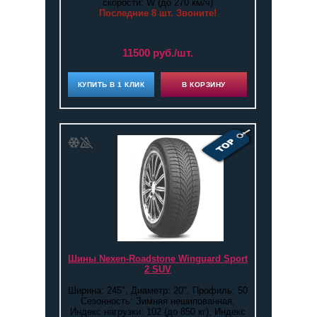
скорости: W (до 270 км/ч)
Последние 8 шт. Звоните!
11500 руб./шт.
КУПИТЬ В 1 КЛИК
В КОРЗИНУ
Шины Nexen-Roadstone Winguard Sport
2 SUV
Ширина: 245", Диаметр: 20", Профиль: 50
Сезонность: Зимняя нешипованная,
Индекс нагрузки: 102 (до 850 кг), Индекс