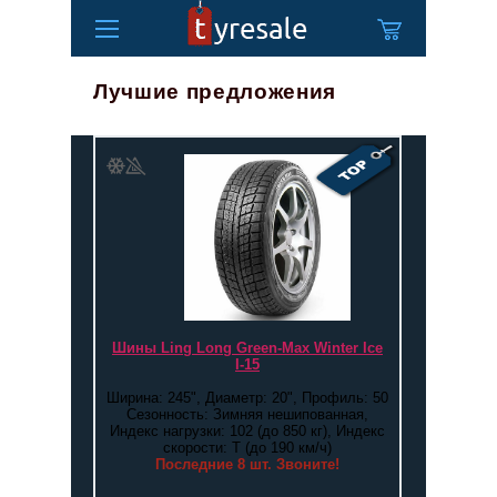
Лучшие предложения
Шины Ling Long Green-Max Winter Ice
I-15
Ширина: 245", Диаметр: 20", Профиль: 50
Сезонность: Зимняя нешипованная,
Индекс нагрузки: 102 (до 850 кг), Индекс
скорости: T (до 190 км/ч)
Последние 8 шт. Звоните!