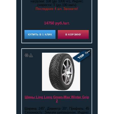
нагрузки: 108 (до 1000 кг), Индекс
скорости: T (до 190 км/ч)
Последние 4 шт. Звоните!
14750 руб./шт.
КУПИТЬ В 1 КЛИК
В КОРЗИНУ
Шины Ling Long Green-Max Winter Grip
2
Ширина: 245", Диаметр: 20", Профиль: 45
Сезонность: Зимняя шипованная, Индекс