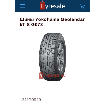
Шины Yokohama Geolandar
I/T-S G073
245/50R20