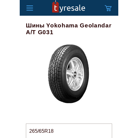
Шины Yokohama Geolandar
A/T G031
265/65R18