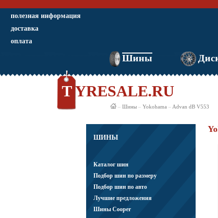
полезная информация
доставка
оплата
Шины
Дис
TYRESALE.RU
–
Шины
–
Yokohama
–
Advan dB V553
Yo
ШИНЫ
Каталог шин
Подбор шин по размеру
Подбор шин по авто
Лучшие предложения
Шины Cooper