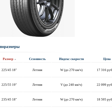
поразмеры
Размер
Сезонность
Индекс скорости
Цена
225/45 18"
Летняя
W (до 270 км/ч)
17 316 ру
225/55 19"
Летняя
V (до 240 км/ч)
22 099 ру
235/45 18"
Летняя
W (до 270 км/ч)
18 595 ру