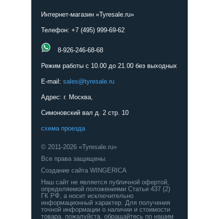
Интернет-магазин «Tyresale.ru»
Телефон: +7 (495) 999-69-62
8-926-246-68-68
Режим работы с 10.00 до 21.00 без выходных
E-mail:
sales@tyresale.ru
Адрес: г. Москва,
Симоновский вал д. 2 стр. 10
схема проезда
© 2011-2026 «Tyresale.ru»
Все права защищены.
Создание сайта WINGERICA
Наш сайт не является публичной офертой,
определяемой положениями Статьи 437 (2)
ГК РФ, а носит исключительно
информационный характер. Для получения
точной информации о наличии и стоимости
товара, пожалуйста, обращайтесь по нашим