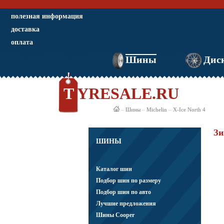
полезная информация
доставка
оплата
Шины
Дис
TYRESALE.RU
–
Шины
–
Michelin
–
X-Ice North 4
Зи
ШИНЫ
Каталог шин
Подбор шин по размеру
Подбор шин по авто
Лучшие предложения
Шины Cooper