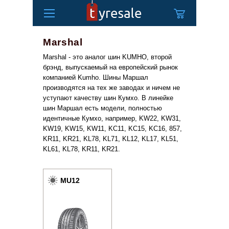
Marshal
Marshal - это аналог шин KUMHO, второй
брэнд, выпускаемый на европейский рынок
компанией Kumho. Шины Маршал
производятся на тех же заводах и ничем не
уступают качеству шин Кумхо. В линейке
шин Маршал есть модели, полностью
идентичные Кумхо, например, KW22, KW31,
KW19, KW15, KW11, KC11, KC15, KC16, 857,
KR11, KR21, KL78, KL71, KL12, KL17, KL51,
KL61, KL78, KR11, KR21.
MU12