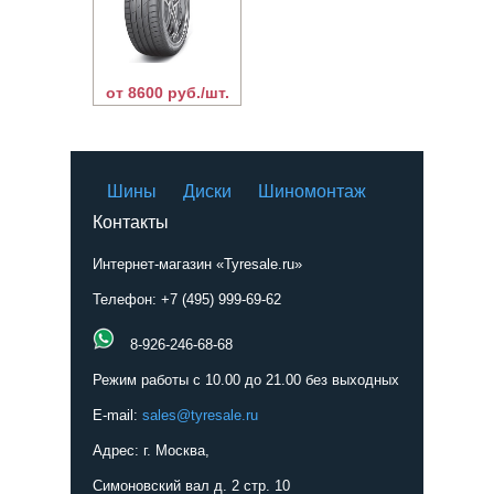
от 8600 руб./шт.
Шины
Диски
Шиномонтаж
Контакты
Интернет-магазин «Tyresale.ru»
Телефон: +7 (495) 999-69-62
8-926-246-68-68
Режим работы с 10.00 до 21.00 без выходных
E-mail:
sales@tyresale.ru
Адрес: г. Москва,
Симоновский вал д. 2 стр. 10