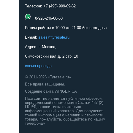
Телефон: +7 (495) 999-69-62
8-926-246-68-68
Режим работы с 10.00 до 21.00 без выходных
E-mail:
sales@tyresale.ru
Адрес: г. Москва,
Симоновский вал д. 2 стр. 10
схема проезда
© 2011-2026 «Tyresale.ru»
Все права защищены.
Создание сайта WINGERICA
Наш сайт не является публичной офертой,
определяемой положениями Статьи 437 (2)
ГК РФ, а носит исключительно
информационный характер. Для получения
точной информации о наличии и стоимости
товара, пожалуйста, обращайтесь по нашим
телефонам